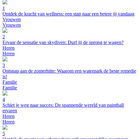
1
Ontdek de kracht van wellness: een stap naar een betere jij vandaag
Vrouwen
Vrouwen
2
Ervaar de sensatie van skydiven: Durf jij de sprong te wagen?
Heren
Heren
3
Ontsnap aan de zomerhitte: Waarom een waterpark de beste remedie
is!
Familie
Familie
4
Schiet je weg naar succes: De spannende wereld van paintball
ervaren
Heren
Heren
5