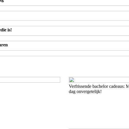
ie is!
aren
Verfrissende bachelor cadeaus: 
dag onvergetelijk!