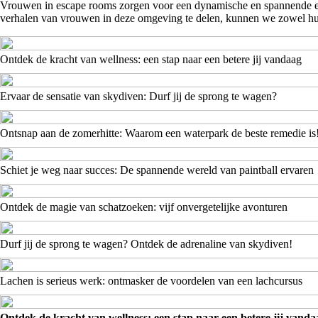
Vrouwen in escape rooms zorgen voor een dynamische en spannende erv
verhalen van vrouwen in deze omgeving te delen, kunnen we zowel hun
Ontdek de kracht van wellness: een stap naar een betere jij vandaag
Ervaar de sensatie van skydiven: Durf jij de sprong te wagen?
Ontsnap aan de zomerhitte: Waarom een waterpark de beste remedie is
Schiet je weg naar succes: De spannende wereld van paintball ervaren
Ontdek de magie van schatzoeken: vijf onvergetelijke avonturen
Durf jij de sprong te wagen? Ontdek de adrenaline van skydiven!
Lachen is serieus werk: ontmasker de voordelen van een lachcursus
Ontdek de kracht van wellness: een stap naar een betere jij vanda