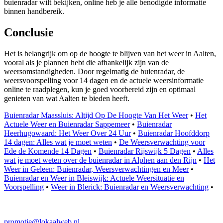
buienradar wilt bekijken, online heb je alle benodigde informatie
binnen handbereik.
Conclusie
Het is belangrijk om op de hoogte te blijven van het weer in Aalten,
vooral als je plannen hebt die afhankelijk zijn van de
weersomstandigheden. Door regelmatig de buienradar, de
weersvoorspelling voor 14 dagen en de actuele weersinformatie
online te raadplegen, kun je goed voorbereid zijn en optimaal
genieten van wat Aalten te bieden heeft.
Buienradar Maassluis: Altijd Op De Hoogte Van Het Weer
•
Het
Actuele Weer en Buienradar Sappemeer
•
Buienradar
Heerhugowaard: Het Weer Over 24 Uur
•
Buienradar Hoofddorp
14 dagen: Alles wat je moet weten
•
De Weersverwachting voor
Ede de Komende 14 Dagen
•
Buienradar Rijswijk 5 Dagen
•
Alles
wat je moet weten over de buienradar in Alphen aan den Rijn
•
Het
Weer in Geleen: Buienradar, Weersverwachtingen en Meer
•
Buienradar en Weer in Bleiswijk: Actuele Weersituatie en
Voorspelling
•
Weer in Blerick: Buienradar en Weersverwachting
•
promotie@lokaalweb.nl