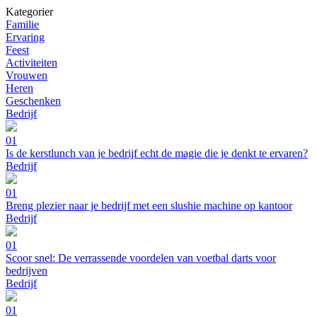
Kategorier
Familie
Ervaring
Feest
Activiteiten
Vrouwen
Heren
Geschenken
Bedrijf
01
Is de kerstlunch van je bedrijf echt de magie die je denkt te ervaren?
Bedrijf
01
Breng plezier naar je bedrijf met een slushie machine op kantoor
Bedrijf
01
Scoor snel: De verrassende voordelen van voetbal darts voor
bedrijven
Bedrijf
01