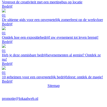
Vergroot de creativiteit met een meetingbus op locatie
Bedrijf
01
De ultieme gids voor een onvergetelijk zomerfeest op de werkvloer
Bedrijf
01
Ontdek hoe een expositiebedrijf uw evenement tot leven brengt!
Bedrijf
01
Heb je deze onmisbare bedrijfsevenementen al gemist? Ontdek ze
nu!
Bedrijf
01
10 geheimen voor een onvergetelijk bedrijfsfeest: ontdek de magie!
Bedrijf
Sitemap
promotie@lokaalweb.nl