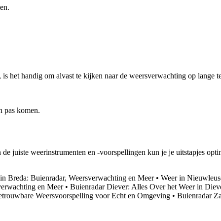
en.
s het handig om alvast te kijken naar de weersverwachting op lange te
n pas komen.
de juiste weerinstrumenten en -voorspellingen kun je je uitstapjes opt
in Breda: Buienradar, Weersverwachting en Meer
•
Weer in Nieuwleus
verwachting en Meer
•
Buienradar Diever: Alles Over het Weer in Diev
etrouwbare Weersvoorspelling voor Echt en Omgeving
•
Buienradar Z