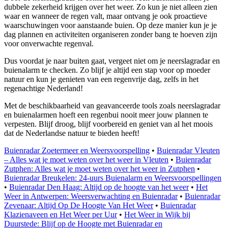
dubbele zekerheid krijgen over het weer. Zo kun je niet alleen zien
waar en wanneer de regen valt, maar ontvang je ook proactieve
waarschuwingen voor aanstaande buien. Op deze manier kun je je
dag plannen en activiteiten organiseren zonder bang te hoeven zijn
voor onverwachte regenval.
Dus voordat je naar buiten gaat, vergeet niet om je neerslagradar en
buienalarm te checken. Zo blijf je altijd een stap voor op moeder
natuur en kun je genieten van een regenvrije dag, zelfs in het
regenachtige Nederland!
Met de beschikbaarheid van geavanceerde tools zoals neerslagradar
en buienalarmen hoeft een regenbui nooit meer jouw plannen te
verpesten. Blijf droog, blijf voorbereid en geniet van al het moois
dat de Nederlandse natuur te bieden heeft!
Buienradar Zoetermeer en Weersvoorspelling
•
Buienradar Vleuten
– Alles wat je moet weten over het weer in Vleuten
•
Buienradar
Zutphen: Alles wat je moet weten over het weer in Zutphen
•
Buienradar Breukelen: 24-uurs Buienalarm en Weersvoorspellingen
•
Buienradar Den Haag: Altijd op de hoogte van het weer
•
Het
Weer in Antwerpen: Weersverwachting en Buienradar
•
Buienradar
Zevenaar: Altijd Op De Hoogte Van Het Weer
•
Buienradar
Klazienaveen en Het Weer per Uur
•
Het Weer in Wijk bij
Duurstede: Blijf op de Hoogte met Buienradar en