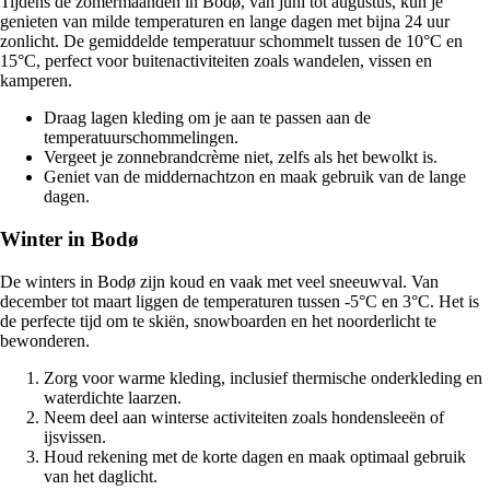
Tijdens de zomermaanden in Bodø, van juni tot augustus, kun je
genieten van milde temperaturen en lange dagen met bijna 24 uur
zonlicht. De gemiddelde temperatuur schommelt tussen de 10°C en
15°C, perfect voor buitenactiviteiten zoals wandelen, vissen en
kamperen.
Draag lagen kleding om je aan te passen aan de
temperatuurschommelingen.
Vergeet je zonnebrandcrème niet, zelfs als het bewolkt is.
Geniet van de middernachtzon en maak gebruik van de lange
dagen.
Winter in Bodø
De winters in Bodø zijn koud en vaak met veel sneeuwval. Van
december tot maart liggen de temperaturen tussen -5°C en 3°C. Het is
de perfecte tijd om te skiën, snowboarden en het noorderlicht te
bewonderen.
Zorg voor warme kleding, inclusief thermische onderkleding en
waterdichte laarzen.
Neem deel aan winterse activiteiten zoals hondensleeën of
ijsvissen.
Houd rekening met de korte dagen en maak optimaal gebruik
van het daglicht.