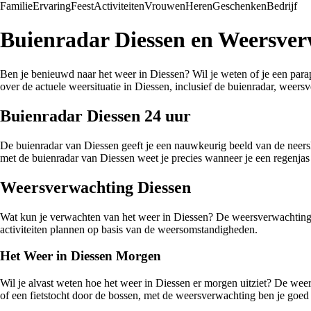
Familie
Ervaring
Feest
Activiteiten
Vrouwen
Heren
Geschenken
Bedrijf
Buienradar Diessen en Weersver
Ben je benieuwd naar het weer in Diessen? Wil je weten of je een parapl
over de actuele weersituatie in Diessen, inclusief de buienradar, weers
Buienradar Diessen 24 uur
De buienradar van Diessen geeft je een nauwkeurig beeld van de neersl
met de buienradar van Diessen weet je precies wanneer je een regenjas
Weersverwachting Diessen
Wat kun je verwachten van het weer in Diessen? De weersverwachting v
activiteiten plannen op basis van de weersomstandigheden.
Het Weer in Diessen Morgen
Wil je alvast weten hoe het weer in Diessen er morgen uitziet? De weers
of een fietstocht door de bossen, met de weersverwachting ben je goed