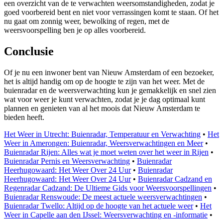
een overzicht van de te verwachten weersomstandigheden, zodat je
goed voorbereid bent en niet voor verrassingen komt te staan. Of het
nu gaat om zonnig weer, bewolking of regen, met de
weersvoorspelling ben je op alles voorbereid.
Conclusie
Of je nu een inwoner bent van Nieuw Amsterdam of een bezoeker,
het is altijd handig om op de hoogte te zijn van het weer. Met de
buienradar en de weersverwachting kun je gemakkelijk en snel zien
wat voor weer je kunt verwachten, zodat je je dag optimaal kunt
plannen en genieten van al het moois dat Nieuw Amsterdam te
bieden heeft.
Het Weer in Utrecht: Buienradar, Temperatuur en Verwachting
•
Het
Weer in Amerongen: Buienradar, Weersverwachtingen en Meer
•
Buienradar Rijen: Alles wat je moet weten over het weer in Rijen
•
Buienradar Pernis en Weersverwachting
•
Buienradar
Heerhugowaard: Het Weer Over 24 Uur
•
Buienradar
Heerhugowaard: Het Weer Over 24 Uur
•
Buienradar Cadzand en
Regenradar Cadzand: De Ultieme Gids voor Weersvoorspellingen
•
Buienradar Renswoude: De meest actuele weersverwachtingen
•
Buienradar Twello: Altijd op de hoogte van het actuele weer
•
Het
Weer in Capelle aan den IJssel: Weersverwachting en -informatie
•