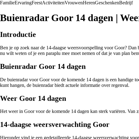
Familie
Ervaring
Feest
Activiteiten
Vrouwen
Heren
Geschenken
Bedrijf
Buienradar Goor 14 dagen | Wee
Introductie
Ben je op zoek naar de 14-daagse weersvoorspelling voor Goor? Dan ben
nu wilt weten of je een paraplu mee moet nemen of dat je van plan bent
Buienradar Goor 14 dagen
De buienradar voor Goor voor de komende 14 dagen is een handige tool
kunt hangen, de buienradar biedt actuele informatie over regenval.
Weer Goor 14 dagen
Het weer in Goor voor de komende 14 dagen kan sterk variëren. Van zo
14-daagse weersverwachting Goor
Hieronder vind je een gedetailleerde 14-daagse weersverwachting voo