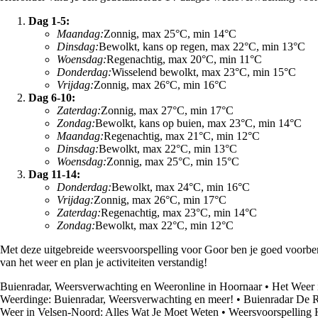
Dag 1-5:
Maandag:
Zonnig, max 25°C, min 14°C
Dinsdag:
Bewolkt, kans op regen, max 22°C, min 13°C
Woensdag:
Regenachtig, max 20°C, min 11°C
Donderdag:
Wisselend bewolkt, max 23°C, min 15°C
Vrijdag:
Zonnig, max 26°C, min 16°C
Dag 6-10:
Zaterdag:
Zonnig, max 27°C, min 17°C
Zondag:
Bewolkt, kans op buien, max 23°C, min 14°C
Maandag:
Regenachtig, max 21°C, min 12°C
Dinsdag:
Bewolkt, max 22°C, min 13°C
Woensdag:
Zonnig, max 25°C, min 15°C
Dag 11-14:
Donderdag:
Bewolkt, max 24°C, min 16°C
Vrijdag:
Zonnig, max 26°C, min 17°C
Zaterdag:
Regenachtig, max 23°C, min 14°C
Zondag:
Bewolkt, max 22°C, min 12°C
Met deze uitgebreide weersvoorspelling voor Goor ben je goed voorber
van het weer en plan je activiteiten verstandig!
Buienradar, Weersverwachting en Weeronline in Hoornaar
•
Het Weer 
Weerdinge: Buienradar, Weersverwachting en meer!
•
Buienradar De R
Weer in Velsen-Noord: Alles Wat Je Moet Weten
•
Weersvoorspelling 