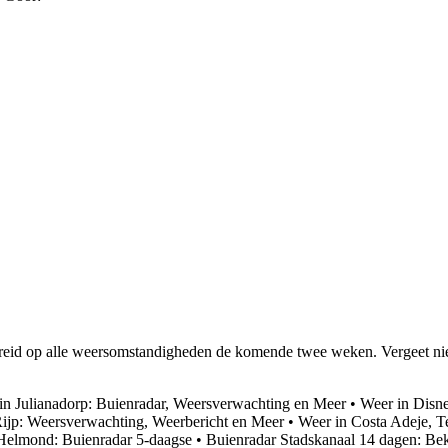
eid op alle weersomstandigheden de komende twee weken. Vergeet niet 
in Julianadorp: Buienradar, Weersverwachting en Meer
•
Weer in Disne
ijp: Weersverwachting, Weerbericht en Meer
•
Weer in Costa Adeje, T
Helmond: Buienradar 5-daagse
•
Buienradar Stadskanaal 14 dagen: Bek