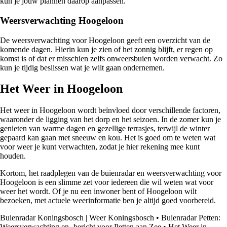
kun je jouw plannen daarop aanpassen.
Weersverwachting Hoogeloon
De weersverwachting voor Hoogeloon geeft een overzicht van de
komende dagen. Hierin kun je zien of het zonnig blijft, er regen op
komst is of dat er misschien zelfs onweersbuien worden verwacht. Zo
kun je tijdig beslissen wat je wilt gaan ondernemen.
Het Weer in Hoogeloon
Het weer in Hoogeloon wordt beïnvloed door verschillende factoren,
waaronder de ligging van het dorp en het seizoen. In de zomer kun je
genieten van warme dagen en gezellige terrasjes, terwijl de winter
gepaard kan gaan met sneeuw en kou. Het is goed om te weten wat
voor weer je kunt verwachten, zodat je hier rekening mee kunt
houden.
Kortom, het raadplegen van de buienradar en weersverwachting voor
Hoogeloon is een slimme zet voor iedereen die wil weten wat voor
weer het wordt. Of je nu een inwoner bent of Hoogeloon wilt
bezoeken, met actuele weerinformatie ben je altijd goed voorbereid.
Buienradar Koningsbosch | Weer Koningsbosch
•
Buienradar Petten:
Weersverwachting en -bericht voor Petten aan Zee
•
Het Weer in