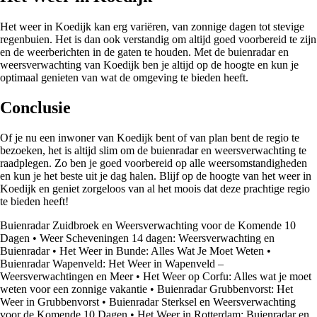
Het weer in Koedijk kan erg variëren, van zonnige dagen tot stevige
regenbuien. Het is dan ook verstandig om altijd goed voorbereid te zijn
en de weerberichten in de gaten te houden. Met de buienradar en
weersverwachting van Koedijk ben je altijd op de hoogte en kun je
optimaal genieten van wat de omgeving te bieden heeft.
Conclusie
Of je nu een inwoner van Koedijk bent of van plan bent de regio te
bezoeken, het is altijd slim om de buienradar en weersverwachting te
raadplegen. Zo ben je goed voorbereid op alle weersomstandigheden
en kun je het beste uit je dag halen. Blijf op de hoogte van het weer in
Koedijk en geniet zorgeloos van al het moois dat deze prachtige regio
te bieden heeft!
Buienradar Zuidbroek en Weersverwachting voor de Komende 10
Dagen
•
Weer Scheveningen 14 dagen: Weersverwachting en
Buienradar
•
Het Weer in Bunde: Alles Wat Je Moet Weten
•
Buienradar Wapenveld: Het Weer in Wapenveld –
Weersverwachtingen en Meer
•
Het Weer op Corfu: Alles wat je moet
weten voor een zonnige vakantie
•
Buienradar Grubbenvorst: Het
Weer in Grubbenvorst
•
Buienradar Sterksel en Weersverwachting
voor de Komende 10 Dagen
•
Het Weer in Rotterdam: Buienradar en