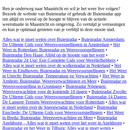
Ben je onderweg naar Maastricht en wil je het weer live volgen?
Bezoek de website van Buienradar of gebruik de Buienradar app
om altijd en overal op de hoogte te blijven van de actuele
weersituatie in Maastricht en omgeving. Zo vermijd je verrassingen
en kun je optimaal genieten van je verblijf in deze mooie stad.
Alles wat je moet weten over Buienradar
•
Buienradar Amsterdam:
De Ultieme Gids voor Weersvoorspellingen in Amsterdam
•
Het
Weer in Rotterdam: Buienradar en Weersvoorspellingen
•
Buienradar Den Haag: Altijd op de hoogte van het weer
•
Buienradar 24 Uur: Een Complete Gids voor Weerliefhebbers
•
Alles wat je moet weten over de wolkenradar in Nederland
•
Het
Weer in Eindhoven: Buienradar en Weersvoorspellingen
•
Het Weer
in Utrecht: Buienradar, Temperatuur en Verwachting
•
Het Weer in
Arnhem: Buienradar, Weersverwachtingen en Meer
•
Buienradar en
Weersvoorspelling in Groningen
•
Buienradar Nijmegen:
Weersverwachting voor de komende 10 dagen
•
Buienradar Zwolle:
De Ultieme Gids voor Weersvoorspellingen
•
Buienradar 14 Dagen:
De Langere Termijn Weersverwachting voor Rotterdam
•
Alles wat
je moet weten over de Sneeuwradar in Nederland
•
Buienradar
Enschede: De Ultieme Gids voor Weersvoorspellingen
•
Het Weer
in Breda: Buienradar, Weersverwachting en Meer
•
Buienradar
Apeldoorn – Alles wat je moet weten over het weer in Apeldoorn
•
Buienradar en het Weer in Tilburg: Alles wat je moet weten
•