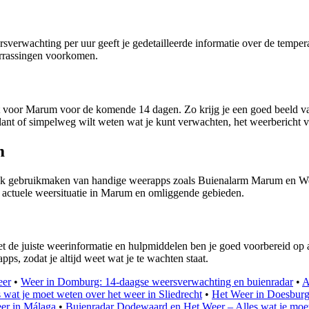
sverwachting per uur geeft je gedetailleerde informatie over de temper
errassingen voorkomen.
ht voor Marum voor de komende 14 dagen. Zo krijg je een goed beeld v
lant of simpelweg wilt weten wat je kunt verwachten, het weerbericht v
m
e ook gebruikmaken van handige weerapps zoals Buienalarm Marum en 
de actuele weersituatie in Marum en omliggende gebieden.
e juiste weerinformatie en hulpmiddelen ben je goed voorbereid op a
s, zodat je altijd weet wat je te wachten staat.
eer
•
Weer in Domburg: 14-daagse weersverwachting en buienradar
•
A
s wat je moet weten over het weer in Sliedrecht
•
Het Weer in Doesburg
eer in Málaga
•
Buienradar Dodewaard en Het Weer – Alles wat je moe