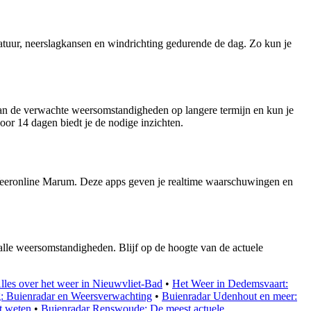
atuur, neerslagkansen en windrichting gedurende de dag. Zo kun je
an de verwachte weersomstandigheden op langere termijn en kun je
oor 14 dagen biedt je de nodige inzichten.
Weeronline Marum. Deze apps geven je realtime waarschuwingen en
lle weersomstandigheden. Blijf op de hoogte van de actuele
lles over het weer in Nieuwvliet-Bad
•
Het Weer in Dedemsvaart:
: Buienradar en Weersverwachting
•
Buienradar Udenhout en meer:
t weten
•
Buienradar Renswoude: De meest actuele