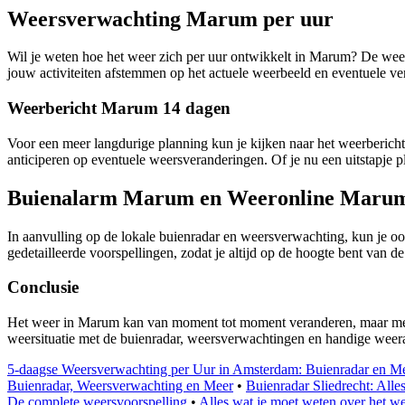
Weersverwachting Marum per uur
Wil je weten hoe het weer zich per uur ontwikkelt in Marum? De weer
jouw activiteiten afstemmen op het actuele weerbeeld en eventuele v
Weerbericht Marum 14 dagen
Voor een meer langdurige planning kun je kijken naar het weerberic
anticiperen op eventuele weersveranderingen. Of je nu een uitstapje p
Buienalarm Marum en Weeronline Maru
In aanvulling op de lokale buienradar en weersverwachting, kun j
gedetailleerde voorspellingen, zodat je altijd op de hoogte bent van 
Conclusie
Het weer in Marum kan van moment tot moment veranderen, maar met d
weersituatie met de buienradar, weersverwachtingen en handige weerapp
5-daagse Weersverwachting per Uur in Amsterdam: Buienradar en M
Buienradar, Weersverwachting en Meer
•
Buienradar Sliedrecht: Alle
De complete weersvoorspelling
•
Alles wat je moet weten over het w