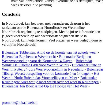
mate van onzekerheid komen. Gebruik ze als richtlijnen, maar
wees flexibel in je planning.
Conclusie
In Noordbroek kan het weer snel veranderen, daarom is het
raadzaam om de Buienradar Noordbroek en Weeronline
Noordbroek regelmatig te raadplegen. Met de juiste informatie ben
je goed voorbereid op alle weersomstandigheden die je in
Noordbroek kunt tegenkomen. Veel plezier en wees veilig tijdens je
verblijf in Noordbroek!
Buienradar Tubbergen: Altijd op de hoogte van het actuele weer
•
Buienradar Barchem en Weerbericht
•
Buienradar Berlijn en
Weersvoorspelling voor de Komende 14 Dagen
•
Buienradar
Wilnis: De Ultieme Gids voor Weer in Wilnis
•
Buienradar Putte en
Weer in Putte: 24-uurs Weersvoorspelling in Nederland
•
Buienradar
Tilburg: Weersvoorspelling voor de komende 5 en 14 dagen
•
Het
Weer in Nuth: Buienradar, Voorspellingen en Meer
•
Buienradar
Kruiningen: Alles wat je moet weten over het weer in Kruiningen
•
Buienradar Ten Boer: Altijd Op De Hoogte van Het Weer
•
promotie@lokaalweb.nl