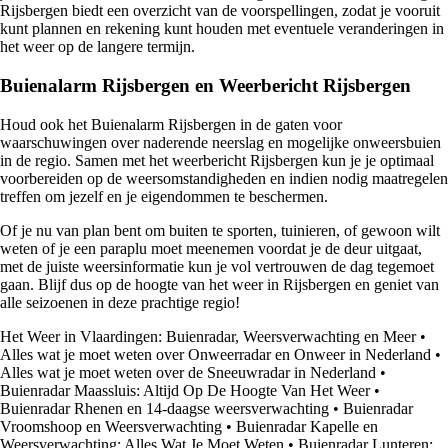
Rijsbergen biedt een overzicht van de voorspellingen, zodat je vooruit
kunt plannen en rekening kunt houden met eventuele veranderingen in
het weer op de langere termijn.
Buienalarm Rijsbergen en Weerbericht Rijsbergen
Houd ook het Buienalarm Rijsbergen in de gaten voor
waarschuwingen over naderende neerslag en mogelijke onweersbuien
in de regio. Samen met het weerbericht Rijsbergen kun je je optimaal
voorbereiden op de weersomstandigheden en indien nodig maatregelen
treffen om jezelf en je eigendommen te beschermen.
Of je nu van plan bent om buiten te sporten, tuinieren, of gewoon wilt
weten of je een paraplu moet meenemen voordat je de deur uitgaat,
met de juiste weersinformatie kun je vol vertrouwen de dag tegemoet
gaan. Blijf dus op de hoogte van het weer in Rijsbergen en geniet van
alle seizoenen in deze prachtige regio!
Het Weer in Vlaardingen: Buienradar, Weersverwachting en Meer
•
Alles wat je moet weten over Onweerradar en Onweer in Nederland
•
Alles wat je moet weten over de Sneeuwradar in Nederland
•
Buienradar Maassluis: Altijd Op De Hoogte Van Het Weer
•
Buienradar Rhenen en 14-daagse weersverwachting
•
Buienradar
Vroomshoop en Weersverwachting
•
Buienradar Kapelle en
Weersverwachting: Alles Wat Je Moet Weten
•
Buienradar Lunteren: