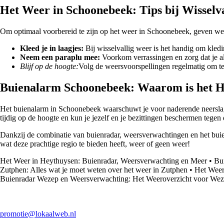
Het Weer in Schoonebeek: Tips bij Wisselv
Om optimaal voorbereid te zijn op het weer in Schoonebeek, geven we 
Kleed je in laagjes:
Bij wisselvallig weer is het handig om kledin
Neem een paraplu mee:
Voorkom verrassingen en zorg dat je alti
Blijf op de hoogte:
Volg de weersvoorspellingen regelmatig om te
Buienalarm Schoonebeek: Waarom is het 
Het buienalarm in Schoonebeek waarschuwt je voor naderende neerslag,
tijdig op de hoogte en kun je jezelf en je bezittingen beschermen tegen
Dankzij de combinatie van buienradar, weersverwachtingen en het buien
wat deze prachtige regio te bieden heeft, weer of geen weer!
Het Weer in Heythuysen: Buienradar, Weersverwachting en Meer
•
Bu
Zutphen: Alles wat je moet weten over het weer in Zutphen
•
Het Weer
Buienradar Wezep en Weersverwachting: Het Weeroverzicht voor We
promotie@lokaalweb.nl