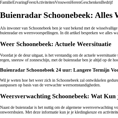
Familie
Ervaring
Feest
Activiteiten
Vrouwen
Heren
Geschenken
Bedrijf
Buienradar Schoonebeek: Alles
Als inwoner van Schoonebeek ben je vast bekend met de wisselvallige 
buienradar en weersvoorspellingen. In dit artikel bespreken we alles w
Weer Schoonebeek: Actuele Weersituatie
Voordat je de deur uitgaat, is het verstandig om de actuele weersitua
regen, sneeuw of zonneschijn, met de buienradar ben je altijd op de ho
Buienradar Schoonebeek 24 uur: Langere Termijn Voo
Wil je weten hoe het weer zich in Schoonebeek zal ontwikkelen gedure
aanpassen op basis van de verwachte weersomstandigheden.
Weersverwachting Schoonebeek: Wat Kun 
Naast de buienradar is het nuttig om de algemene weersverwachting vo
onweersbuien. Met deze informatie kun je je kledingkeuze en activite