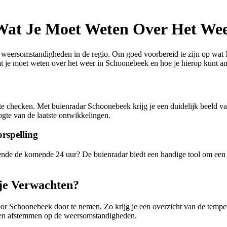
 Wat Je Moet Weten Over Het We
weersomstandigheden in de regio. Om goed voorbereid te zijn op wat M
at je moet weten over het weer in Schoonebeek en hoe je hierop kunt an
tie te checken. Met buienradar Schoonebeek krijg je een duidelijk beel
ogte van de laatste ontwikkelingen.
rspelling
nde de komende 24 uur? De buienradar biedt een handige tool om een la
je Verwachten?
or Schoonebeek door te nemen. Zo krijg je een overzicht van de temper
iten afstemmen op de weersomstandigheden.