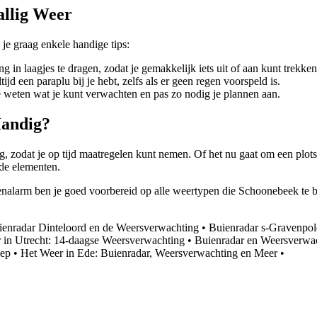
allig Weer
je graag enkele handige tips:
g in laagjes te dragen, zodat je gemakkelijk iets uit of aan kunt trekken
jd een paraplu bij je hebt, zelfs als er geen regen voorspeld is.
 weten wat je kunt verwachten en pas zo nodig je plannen aan.
Handig?
 zodat je op tijd maatregelen kunt nemen. Of het nu gaat om een plots
 de elementen.
alarm ben je goed voorbereid op alle weertypen die Schoonebeek te bie
ienradar Dinteloord en de Weersverwachting
•
Buienradar s-Gravenpol
 in Utrecht: 14-daagse Weersverwachting
•
Buienradar en Weersverwa
zep
•
Het Weer in Ede: Buienradar, Weersverwachting en Meer
•