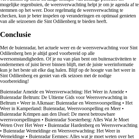
mogelijke regenbuien, de weersverwachting helpt je om je agenda af te
stemmen op het weer. Door regelmatig de weersverwachting te
checken, kun je beter inspelen op veranderingen en optimaal genieten
van alle seizoenen die Sint Odilienberg te bieden heeft.
Conclusie
Met de buienradar, het actuele weer en de weersverwachting voor Sint
Odilienberg ben je altijd goed voorbereid op alle
weersomstandigheden. Of je nu van plan bent om buitenactiviteiten te
ondernemen of juist liever binnen blijft, met de juiste weerinformatie
kun je het beste uit elke dag halen. Blijf op de hoogte van het weer in
Sint Odilienberg en geniet van elk seizoen met de nodige
voorbereiding!
Buienradar Ameide en Weersverwachting: Het Weer in Ameide
•
Buienradar Beltrum: De Ultieme Gids voor Weersverwachting in
Beltrum
•
Weer in Alkmaar: Buienradar en Weersvoorspelling
•
Het
Weer in Kamperland: Buienradar, Weersvoorspelling en Meer
•
Buienradar Krimpen aan den IJssel: De meest betrouwbare
weersvoorspellingen
•
Buienradar Soesterberg: Alles Wat Je Moet
Weten Over Het Weer
•
Buienradar Hardenberg en Weersverwachting
•
Buienradar Wemeldinge en Weersverwachting: Het Weer in
Wemeldinge
•
Buienradar Eemnes: Alles wat je moet weten over het