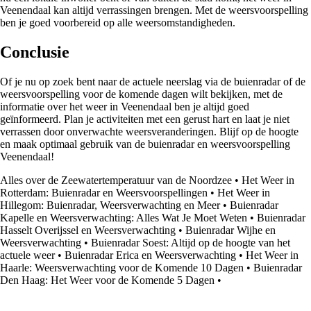
Veenendaal kan altijd verrassingen brengen. Met de weersvoorspelling
ben je goed voorbereid op alle weersomstandigheden.
Conclusie
Of je nu op zoek bent naar de actuele neerslag via de buienradar of de
weersvoorspelling voor de komende dagen wilt bekijken, met de
informatie over het weer in Veenendaal ben je altijd goed
geïnformeerd. Plan je activiteiten met een gerust hart en laat je niet
verrassen door onverwachte weersveranderingen. Blijf op de hoogte
en maak optimaal gebruik van de buienradar en weersvoorspelling
Veenendaal!
Alles over de Zeewatertemperatuur van de Noordzee
•
Het Weer in
Rotterdam: Buienradar en Weersvoorspellingen
•
Het Weer in
Hillegom: Buienradar, Weersverwachting en Meer
•
Buienradar
Kapelle en Weersverwachting: Alles Wat Je Moet Weten
•
Buienradar
Hasselt Overijssel en Weersverwachting
•
Buienradar Wijhe en
Weersverwachting
•
Buienradar Soest: Altijd op de hoogte van het
actuele weer
•
Buienradar Erica en Weersverwachting
•
Het Weer in
Haarle: Weersverwachting voor de Komende 10 Dagen
•
Buienradar
Den Haag: Het Weer voor de Komende 5 Dagen
•