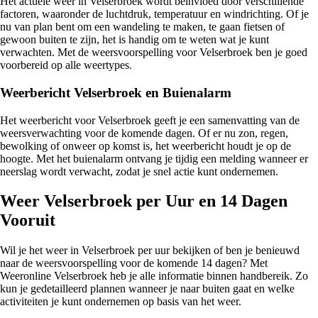
Het actuele weer in Velserbroek wordt beïnvloed door verschillende
factoren, waaronder de luchtdruk, temperatuur en windrichting. Of je
nu van plan bent om een wandeling te maken, te gaan fietsen of
gewoon buiten te zijn, het is handig om te weten wat je kunt
verwachten. Met de weersvoorspelling voor Velserbroek ben je goed
voorbereid op alle weertypes.
Weerbericht Velserbroek en Buienalarm
Het weerbericht voor Velserbroek geeft je een samenvatting van de
weersverwachting voor de komende dagen. Of er nu zon, regen,
bewolking of onweer op komst is, het weerbericht houdt je op de
hoogte. Met het buienalarm ontvang je tijdig een melding wanneer er
neerslag wordt verwacht, zodat je snel actie kunt ondernemen.
Weer Velserbroek per Uur en 14 Dagen
Vooruit
Wil je het weer in Velserbroek per uur bekijken of ben je benieuwd
naar de weersvoorspelling voor de komende 14 dagen? Met
Weeronline Velserbroek heb je alle informatie binnen handbereik. Zo
kun je gedetailleerd plannen wanneer je naar buiten gaat en welke
activiteiten je kunt ondernemen op basis van het weer.