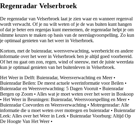
Regenradar Velserbroek
De regenradar van Velserbroek laat je zien waar en wanneer regenval
wordt verwacht. Of je nu wilt weten of je de was buiten kunt hangen
of dat je beter een regenjas kunt meenemen, de regenradar helpt je om
slimme keuzes te maken op basis van de neerslagvoorspelling. Zo kun
je optimaal genieten van het weer in Velserbroek.
Kortom, met de buienradar, weersverwachting, weerbericht en andere
informatie over het weer in Velserbroek ben je altijd goed voorbereid.
Of het nu gaat om zon, regen, wind of sneeuw, met de juiste weerdata
kun je optimaal genieten van het buitenleven in Velserbroek.
Het Weer in Delft: Buienradar, Weersverwachting en Meer
•
Buienradar Beilen: De meest actuele weerinformatie voor Beilen
•
Buienradar en Weersverwachting: 5 Dagen Vooruit
•
Buienradar
Bergen op Zoom
•
Alles wat je moet weten over het weer in Boskoop
•
Het Weer in Beuningen: Buienradar, Weersvoorspelling en Meer
•
Buienradar Coevorden en Weersverwachting
•
Motregenradar: Alle
informatie die u moet weten over motregen en buienradar
•
Buienradar
Leek: Alles over het Weer in Leek
•
Buienradar Voorburg: Altijd Op
De Hoogte Van Het Weer
•