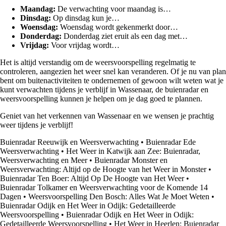
Maandag:
De verwachting voor maandag is…
Dinsdag:
Op dinsdag kun je…
Woensdag:
Woensdag wordt gekenmerkt door…
Donderdag:
Donderdag ziet eruit als een dag met…
Vrijdag:
Voor vrijdag wordt…
Het is altijd verstandig om de weersvoorspelling regelmatig te
controleren, aangezien het weer snel kan veranderen. Of je nu van plan
bent om buitenactiviteiten te ondernemen of gewoon wilt weten wat je
kunt verwachten tijdens je verblijf in Wassenaar, de buienradar en
weersvoorspelling kunnen je helpen om je dag goed te plannen.
Geniet van het verkennen van Wassenaar en we wensen je prachtig
weer tijdens je verblijf!
Buienradar Reeuwijk en Weersverwachting
•
Buienradar Ede
Weersverwachting
•
Het Weer in Katwijk aan Zee: Buienradar,
Weersverwachting en Meer
•
Buienradar Monster en
Weersverwachting: Altijd op de Hoogte van het Weer in Monster
•
Buienradar Ten Boer: Altijd Op De Hoogte van Het Weer
•
Buienradar Tolkamer en Weersverwachting voor de Komende 14
Dagen
•
Weersvoorspelling Den Bosch: Alles Wat Je Moet Weten
•
Buienradar Odijk en Het Weer in Odijk: Gedetailleerde
Weersvoorspelling
•
Buienradar Odijk en Het Weer in Odijk:
Gedetailleerde Weersvoorspelling
•
Het Weer in Heerlen: Buienradar