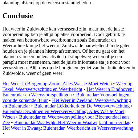
planning afstemt op de weersomstandigheden.
Conclusie
Het weer in Zuidwolde kan verrassend zijn, maar met de juiste
voorbereiding ben je altijd op alles voorbereid. Door gebruik te
maken van betrouwbare weerbronnen zoals Buienradar en
Weeronline kun je het weer in Zuidwolde nauwlettend in de gaten
houden en je plannen hierop afstemmen. Of het nu gaat om het
plannen van een buitenactiviteit of simpelweg weten of je een
paraplu moet meenemen, met de juiste informatie sta je nooit voor
verrassingen. Blijf dus op de hoogte en geniet van het buitenleven in
Zuidwolde, weer of geen weer!
Het Weer in Bergen op Zoom: Alles Wat Je Moet Weten
•
Weer op
Texel: Weersverwachting en Weerbericht
•
Het Weer in Eindhoven:
Buienradar en Weersvoorspellingen
•
Buienradar: Voorspellingen
voor de komende 3 uur
•
Het Weer in Zeeland: Weersverwachting
en Buienradar
•
Buienradar Lekkerkerk en De Weersverwachting
•
Buienradar Swalmen en Weersverwachting: Alles Wat Je Moet
Weten
•
Buienradar en Weersvoorspelling voor Bloemendaal aan
Zee
•
Buienradar Waalwijk: Het Weer in Waalwijk 24 uur per dag
•
Het Weer in Zwaag: Buienradar, Weerbericht en Weersverwachting
•