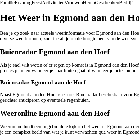
Familie
Ervaring
Feest
Activiteiten
Vrouwen
Heren
Geschenken
Bedrijf
Het Weer in Egmond aan den Hoe
Ben je op zoek naar actuele weerinformatie voor Egmond aan den Hoef? 
diverse weerbronnen, zodat je altijd op de hoogte bent van de weers
Buienradar Egmond aan den Hoef
Als je snel wilt weten of er regen op komst is in Egmond aan den Hoef
precies plannen wanneer je naar buiten gaat of wanneer je beter binnen
Buienradar Egmond aan de Hoef
Naast Egmond aan den Hoef is er ook Buienradar beschikbaar voor Egmon
gerichter anticiperen op eventuele regenbuien.
Weeronline Egmond aan den Hoef
Weeronline biedt een uitgebreidere kijk op het weer in Egmond aan de
je een compleet beeld van wat je kunt verwachten qua weer in Egmon