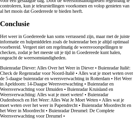
voor een geslaagde dag. Door de weersomstandigheden regelmatig te
controleren, kun je teleurstellingen voorkomen en volop genieten van
al het moois dat Goedereede te bieden heeft.
Conclusie
Het weer in Goedereede kan soms verrassend zijn, maar met de juiste
informatie en hulpmiddelen zoals de buienradar ben je altijd optimaal
voorbereid. Vergeet niet om regelmatig de weersvoorspellingen te
checken, zodat je het meeste uit je tijd in Goedereede kunt halen,
ongeacht de weersomstandigheden.
Buienradar Diever: Alles Over het Weer in Diever
•
Buienradar Italië:
Check de Regenradar voor Noord-Italië
•
Alles wat je moet weten over
de 5-daagse buienradar en weersverwachting in Rotterdam
•
Het Weer
in Apeldoorn: 14-Daagse Weersverwachting
•
Buienradar en
Weersverwachting voor IJmuiden
•
Buienradar Kruisland en
Weersverwachting: Alles wat je moet weten!
•
Buienradar
Oudenbosch en Het Weer: Alles Wat Je Moet Weten
•
Alles wat je
moet weten over het weer in Papendrecht
•
Buienradar Moordrecht en
het Weer in Moordrecht
•
Buienradar Dreumel: De Complete
Weersverwachting voor Dreumel
•