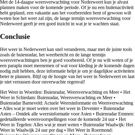
Met de 14-daagse weersverwachting voor Nederweert kun je alvast
plannen maken voor de komende periode. Of je nu een buitenactiviteit
hebt gepland, een vakantie aan het voorbereiden bent of gewoon wilt
weten hoe het weer zal zijn, de lange termijn weersverwachting voor
Nederweert geeft je een goed inzicht in wat je te wachten staat.
Conclusie
Het weer in Nederweert kan snel veranderen, maar met de juiste tools
zoals de buienradar, het weerbericht en de lange termijn
weersverwachtingen ben je goed voorbereid. Of je nu wilt weten of je
een paraplu moet meenemen of wat voor kleding je de komende dagen
nodig zult hebben, deze informatie helpt je om je dagelijkse activiteiten
beter te plannen. Blijf op de hoogte van het weer in Nederweert en laat
je niet verrassen door onverwachte regenval!
Het Weer in Woerden: Buienradar, Weersverwachting en Meer
•
Het
Weer in Schiedam: Buienradar, Weersverwachting en Meer
•
Buienradar Barneveld: Actuele Weersinformatie en Weersverwachting
•
Alles wat je moet weten over het weer in Deventer
•
Buienradar
Asten – Ontdek alle weersinformatie voor Asten
•
Buienradar Emmen:
gedetailleerde weersvoorspellingen voor de komende 24 uur
•
Het
Weer in Tegelen: Alles wat je moet weten
•
Buienradar Waalwijk: Het
Weer in Waalwijk 24 uur per dag
•
Het Weer in Roermond: