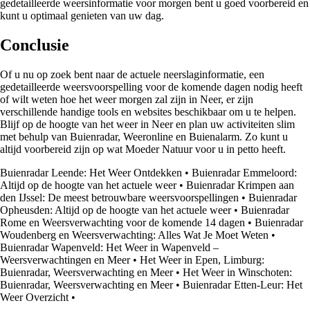
gedetailleerde weersinformatie voor morgen bent u goed voorbereid en
kunt u optimaal genieten van uw dag.
Conclusie
Of u nu op zoek bent naar de actuele neerslaginformatie, een
gedetailleerde weersvoorspelling voor de komende dagen nodig heeft
of wilt weten hoe het weer morgen zal zijn in Neer, er zijn
verschillende handige tools en websites beschikbaar om u te helpen.
Blijf op de hoogte van het weer in Neer en plan uw activiteiten slim
met behulp van Buienradar, Weeronline en Buienalarm. Zo kunt u
altijd voorbereid zijn op wat Moeder Natuur voor u in petto heeft.
Buienradar Leende: Het Weer Ontdekken
•
Buienradar Emmeloord:
Altijd op de hoogte van het actuele weer
•
Buienradar Krimpen aan
den IJssel: De meest betrouwbare weersvoorspellingen
•
Buienradar
Opheusden: Altijd op de hoogte van het actuele weer
•
Buienradar
Rome en Weersverwachting voor de komende 14 dagen
•
Buienradar
Woudenberg en Weersverwachting: Alles Wat Je Moet Weten
•
Buienradar Wapenveld: Het Weer in Wapenveld –
Weersverwachtingen en Meer
•
Het Weer in Epen, Limburg:
Buienradar, Weersverwachting en Meer
•
Het Weer in Winschoten:
Buienradar, Weersverwachting en Meer
•
Buienradar Etten-Leur: Het
Weer Overzicht
•