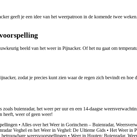
nacker geeft je een idee van het weerpatroon in de komende twee wek
voorspelling
wkeurig beeld van het weer in Pijnacker. Of het nu gaat om temperatu
jnacker, zodat je precies kunt zien waar de regen zich bevindt en hoe d
ls zoals buienradar, het weer per uur en een 14-daagse weersverwachtin
n heeft, weer of geen weer!
pellingen
•
Alles over het Weer in Gorinchem – Buienradar, Weersver
nradar Veghel en het Weer in Veghel: De Ultieme Gids
•
Het Weer in 
t betrouwbare weersvoorspellingen
•
Weer in Houten: Buienradar, Wee