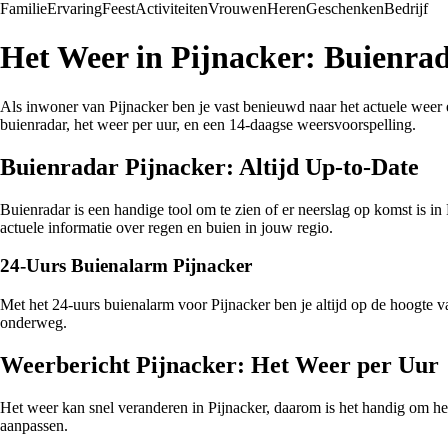
Familie
Ervaring
Feest
Activiteiten
Vrouwen
Heren
Geschenken
Bedrijf
Het Weer in Pijnacker: Buienra
Als inwoner van Pijnacker ben je vast benieuwd naar het actuele weer 
buienradar, het weer per uur, en een 14-daagse weersvoorspelling.
Buienradar Pijnacker: Altijd Up-to-Date
Buienradar is een handige tool om te zien of er neerslag op komst is in
actuele informatie over regen en buien in jouw regio.
24-Uurs Buienalarm Pijnacker
Met het 24-uurs buienalarm voor Pijnacker ben je altijd op de hoogte 
onderweg.
Weerbericht Pijnacker: Het Weer per Uur
Het weer kan snel veranderen in Pijnacker, daarom is het handig om he
aanpassen.