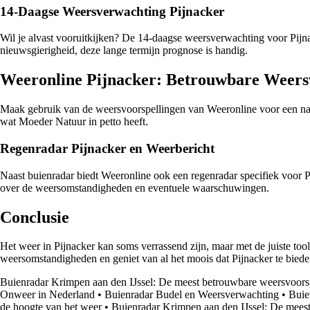
14-Daagse Weersverwachting Pijnacker
Wil je alvast vooruitkijken? De 14-daagse weersverwachting voor Pij
nieuwsgierigheid, deze lange termijn prognose is handig.
Weeronline Pijnacker: Betrouwbare Weers
Maak gebruik van de weersvoorspellingen van Weeronline voor een nau
wat Moeder Natuur in petto heeft.
Regenradar Pijnacker en Weerbericht
Naast buienradar biedt Weeronline ook een regenradar specifiek voor Pi
over de weersomstandigheden en eventuele waarschuwingen.
Conclusie
Het weer in Pijnacker kan soms verrassend zijn, maar met de juiste too
weersomstandigheden en geniet van al het moois dat Pijnacker te biede
Buienradar Krimpen aan den IJssel: De meest betrouwbare weersvoors
Onweer in Nederland
•
Buienradar Budel en Weersverwachting
•
Buie
de hoogte van het weer
•
Buienradar Krimpen aan den IJssel: De mees