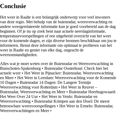
Conclusie
Het weer in Raalte is een belangrijk onderwerp voor veel inwoners
van deze regio. Met behulp van de buienradar, weersverwachting en
andere weergerelateerde informatie kun je goed voorbereid aan de dag
beginnen. Of je nu op zoek bent naar actuele neerslaginformatie,
temperatuurvoorspellingen of een uitgebreid overzicht van het weer
voor de komende dagen, er zijn diverse bronnen beschikbaar om jou te
informeren. Benut deze informatie om optimaal te profiteren van het
weer in Raalte en geniet van elke dag, ongeacht de
weersomstandigheden.
Alles wat je moet weten over de Buienradar en Weersverwachting in
Bunschoten-Spakenburg
•
Buienradar Oosterhout: Check hier het
actuele weer
•
Het Weer in Pijnacker: Buienradar, Weersverwachting
en Meer
•
Het Weer in Leerdam: Weersverwachting voor de Komende
10 Dagen
•
Buienradar 14 Dagen: De Langere Termijn
Weersverwachting voor Rotterdam
•
Het Weer in Reuver –
Buienradar, Weersverwachting en Meer
•
Buienradar Heerhugowaard:
Het Weer Over 24 Uur
•
Het Weer in Venlo: Buienradar en
Weersverwachting
•
Buienradar Krimpen aan den IJssel: De meest
betrouwbare weersvoorspellingen
•
Het Weer in Ermelo: Buienradar,
Weersverwachtingen en Meer
•