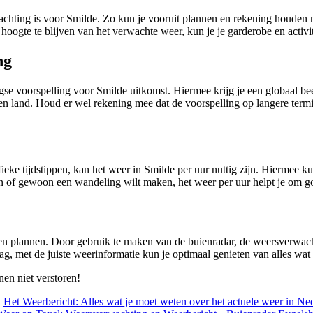
wachting is voor Smilde. Zo kun je vooruit plannen en rekening houd
hoogte te blijven van het verwachte weer, kun je je garderobe en activi
ng
aagse voorspelling voor Smilde uitkomst. Hiermee krijg je een globaal
en land. Houd er wel rekening mee dat de voorspelling op langere termi
fieke tijdstippen, kan het weer in Smilde per uur nuttig zijn. Hiermee 
eren of gewoon een wandeling wilt maken, het weer per uur helpt je om 
en plannen. Door gebruik te maken van de buienradar, de weersverwacht
ag, met de juiste weerinformatie kun je optimaal genieten van alles wat 
nen niet verstoren!
•
Het Weerbericht: Alles wat je moet weten over het actuele weer in Ne