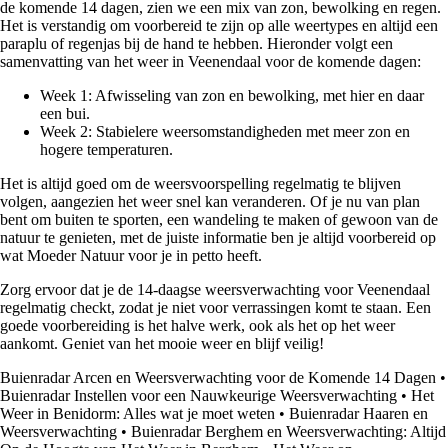
de komende 14 dagen, zien we een mix van zon, bewolking en regen.
Het is verstandig om voorbereid te zijn op alle weertypes en altijd een
paraplu of regenjas bij de hand te hebben. Hieronder volgt een
samenvatting van het weer in Veenendaal voor de komende dagen:
Week 1: Afwisseling van zon en bewolking, met hier en daar
een bui.
Week 2: Stabielere weersomstandigheden met meer zon en
hogere temperaturen.
Het is altijd goed om de weersvoorspelling regelmatig te blijven
volgen, aangezien het weer snel kan veranderen. Of je nu van plan
bent om buiten te sporten, een wandeling te maken of gewoon van de
natuur te genieten, met de juiste informatie ben je altijd voorbereid op
wat Moeder Natuur voor je in petto heeft.
Zorg ervoor dat je de 14-daagse weersverwachting voor Veenendaal
regelmatig checkt, zodat je niet voor verrassingen komt te staan. Een
goede voorbereiding is het halve werk, ook als het op het weer
aankomt. Geniet van het mooie weer en blijf veilig!
Buienradar Arcen en Weersverwachting voor de Komende 14 Dagen
•
Buienradar Instellen voor een Nauwkeurige Weersverwachting
•
Het
Weer in Benidorm: Alles wat je moet weten
•
Buienradar Haaren en
Weersverwachting
•
Buienradar Berghem en Weersverwachting: Altijd