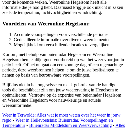
voor de komende weken, Weeronline Hegelsom heeft alle
informatie die je nodig hebt. Daarnaast krijg je ook inzicht in zaken
zoals de temperatuur, luchtvochtigheid en windrichting.
Voordelen van Weeronline Hegelsom:
Accurate voorspellingen voor verschillende periodes
Gedetailleerde informatie over diverse weerelementen
Mogelijkheid om verschillende locaties te vergelijken
Kortom, met behulp van buienradar Hegelsom en Weeronline
Hegelsom ben je altijd goed voorbereid op wat het weer voor jou in
petto heeft. Of het nu gaat om een zonnige dag of een regenachtige
periode, deze weerbronnen helpen je om de juiste beslissingen te
nemen op basis van betrouwbare voorspellingen.
Blijf dus niet in het ongewisse en maak gebruik van de handige
tools die beschikbaar zijn om jouw weerervaring in Hegelsom te
optimaliseren. Vertrouw op de expertise van buienradar Hegelsom
en Weeronline Hegelsom voor nauwkeurige en actuele
weersinformatie!
Weer in Terwolde: Alles wat je moet weten over het weer in jouw
regio
•
Weer in Hellevoetsluis: Buienradar, Voorspellingen en
Temperatuur
•
Buienradar Middelstum en Weersverwachting
•
Alles