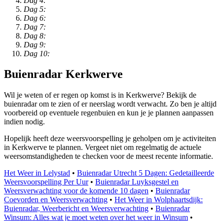
Dag 4:
Dag 5:
Dag 6:
Dag 7:
Dag 8:
Dag 9:
Dag 10:
Buienradar Kerkwerve
Wil je weten of er regen op komst is in Kerkwerve? Bekijk de
buienradar om te zien of er neerslag wordt verwacht. Zo ben je altijd
voorbereid op eventuele regenbuien en kun je je plannen aanpassen
indien nodig.
Hopelijk heeft deze weersvoorspelling je geholpen om je activiteiten
in Kerkwerve te plannen. Vergeet niet om regelmatig de actuele
weersomstandigheden te checken voor de meest recente informatie.
Het Weer in Lelystad
•
Buienradar Utrecht 5 Dagen: Gedetailleerde
Weersvoorspelling Per Uur
•
Buienradar Luyksgestel en
Weersverwachting voor de komende 10 dagen
•
Buienradar
Coevorden en Weersverwachting
•
Het Weer in Wolphaartsdijk:
Buienradar, Weerbericht en Weersverwachting
•
Buienradar
Winsum: Alles wat je moet weten over het weer in Winsum
•