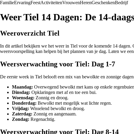
Familie
Ervaring
Feest
Activiteiten
Vrouwen
Heren
Geschenken
Bedrijf
Weer Tiel 14 Dagen: De 14-daags
Weeroverzicht Tiel
In dit artikel bekijken we het weer in Tiel voor de komende 14 dagen
weersvoorspelling kan helpen bij het plannen van je dag. Laten we e
Weersverwachting voor Tiel: Dag 1-7
De eerste week in Tiel belooft een mix van bewolkte en zonnige dagen
Maandag:
Overwegend bewolkt met kans op enkele regenbuien
Dinsdag:
Opklaringen met af en toe een bui.
Woensdag:
Zonnig en droog.
Donderdag:
Bewolkt met mogelijk wat lichte regen.
Vrijdag:
Wisselend bewolkt en droog.
Zaterdag:
Zonnig en aangenaam.
Zondag:
Regenachtig.
Weersverwachting voor Tiel: Dag 8-14