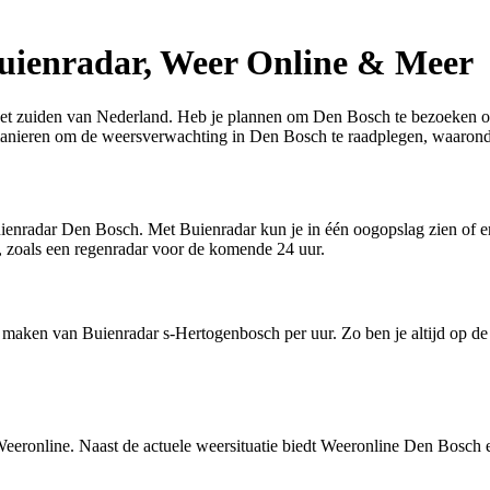
uienradar, Weer Online & Meer
 het zuiden van Nederland. Heb je plannen om Den Bosch te bezoeken o
de manieren om de weersverwachting in Den Bosch te raadplegen, waaron
ienradar Den Bosch. Met Buienradar kun je in één oogopslag zien of er
, zoals een regenradar voor de komende 24 uur.
k maken van Buienradar s-Hertogenbosch per uur. Zo ben je altijd op d
 Weeronline. Naast de actuele weersituatie biedt Weeronline Den Bosc