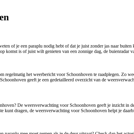
en
ten of je een paraplu nodig hebt of dat je juist zonder jas naar buite
n op komst is of juist wilt genieten van een zonnige dag, de buienradar
regelmatig het weerbericht voor Schoonhoven te raadplegen. Zo weet je 
 Schoonhoven geeft je een gedetailleerd overzicht van de weersverwach
nhoven? De weersverwachting voor Schoonhoven geeft je inzicht in de 
este kunt dragen, de weersverwachting voor Schoonhoven helpt je daarbi
e een paraplu mee moet nemen als je de deur uitgaat? Check dan het ac