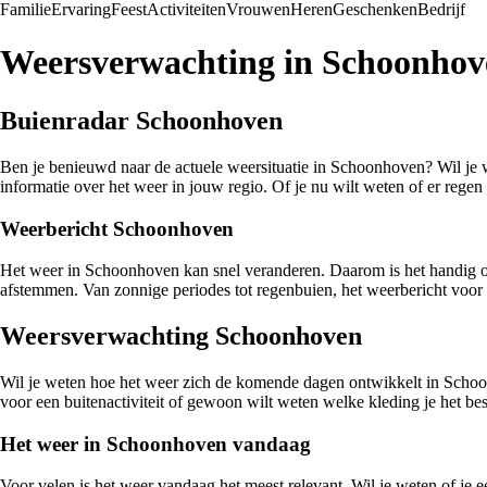
Familie
Ervaring
Feest
Activiteiten
Vrouwen
Heren
Geschenken
Bedrijf
Weersverwachting in Schoonhov
Buienradar Schoonhoven
Ben je benieuwd naar de actuele weersituatie in Schoonhoven? Wil je we
informatie over het weer in jouw regio. Of je nu wilt weten of er rege
Weerbericht Schoonhoven
Het weer in Schoonhoven kan snel veranderen. Daarom is het handig om 
afstemmen. Van zonnige periodes tot regenbuien, het weerbericht voor
Weersverwachting Schoonhoven
Wil je weten hoe het weer zich de komende dagen ontwikkelt in Schoo
voor een buitenactiviteit of gewoon wilt weten welke kleding je het b
Het weer in Schoonhoven vandaag
Voor velen is het weer vandaag het meest relevant. Wil je weten of j