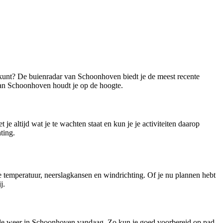
n kunt? De buienradar van Schoonhoven biedt je de meest recente
 van Schoonhoven houdt je op de hoogte.
altijd wat je te wachten staat en kun je je activiteiten daarop
ting.
temperatuur, neerslagkansen en windrichting. Of je nu plannen hebt
j.
tuele weer in Schoonhoven vandaag. Zo kun je goed voorbereid op pad