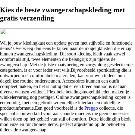
Kies de beste zwangerschapskleding met
gratis verzending
Wil je jouw kledingkast een update geven met stijlvolle en functionele
items? Overweeg dan eens te kijken naar de mogelijkheden die er zijn
binnen zwangerschapskleding. Dit soort kleding biedt vaak zowel
comfort als stijl, twee elementen die belangrijk zijn tijdens de
zwangerschap. Met de juiste maatvoering en zorgvuldig geselecteerde
categorieën, is er voor ieder wat wils.Bijvoorbeeld sportkleding die is
ontworpen met comfortabele materialen, kan vrouwen tijdens hun
dagelijkse routine ondersteunen. Accessoires kunnen een outfit
compleet maken, en het is nuttig dat er een breed aanbod is dat aan
diverse wensen voldoet. Flexibele betalingsmogelijkheden maken je
winkelervaring nog prettiger. Online zwangerschapskleding kopen is
eenvoudig, met een gebruiksvriendelijke interface en duidelijke
productinformatie.Een goed voorbeeld is de
Preggo
collectie, die
speciaal is ontwikkeld voor aanstaande moeders die geen concessies
willen doen op het gebied van stijl of comfort. Deze kledinglijn biedt
modieuze en functionele items, perfect afgestemd op de behoeften
tijdens de zwangerschap.